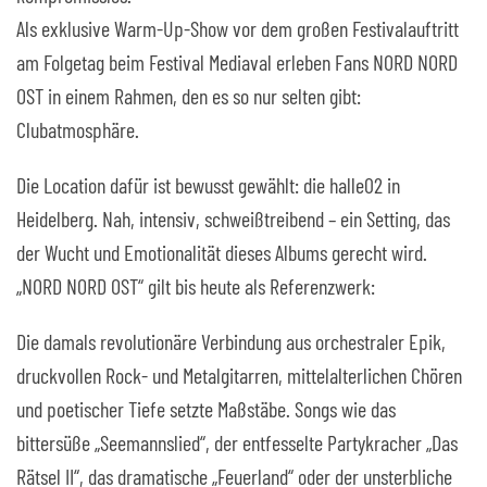
Als exklusive Warm-Up-Show vor dem großen Festivalauftritt
am Folgetag beim
Festival Mediaval
erleben Fans
NORD NORD
OST
in einem Rahmen, den es so nur selten
gibt:
Clubatmosphäre
.
Die Location dafür ist bewusst gewählt:
die
halle02
in
Heidelberg
. Nah, intensiv, schweißtreibend – ein Setting, das
der Wucht und Emotionalität dieses Albums gerecht wird.
„NORD NORD OST“ gilt bis heute als
Referenzwerk
:
Die damals revolutionäre Verbindung aus orchestraler Epik,
druckvollen Rock- und Metalgitarren, mittelalterlichen Chören
und poetischer Tiefe setzte Maßstäbe. Songs wie das
bittersüße
„Seemannslied“
, der entfesselte Partykracher
„Das
Rätsel II“
, das dramatische
„Feuerland“
oder der unsterbliche