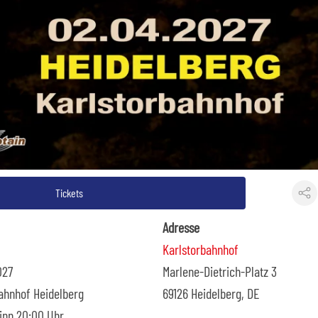
Tickets
Adresse
Karlstorbahnhof
027
Marlene-Dietrich-Platz 3
bahnhof Heidelberg
69126 Heidelberg, DE
ginn 20:00 Uhr