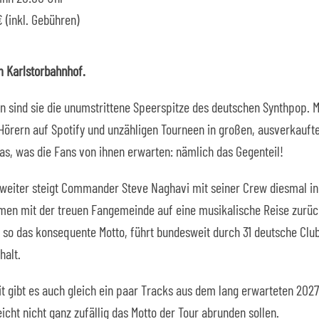
 (inkl. Gebühren)
m Karlstorbahnhof.
n sind sie die unumstrittene Speerspitze des deutschen Synthpop. Mit
Hörern auf Spotify und unzähligen Tourneen in großen, ausverkauf
s, was die Fans von ihnen erwarten: nämlich das Gegenteil!
r, weiter steigt Commander Steve Naghavi mit seiner Crew diesmal i
en mit der treuen Fangemeinde auf eine musikalische Reise zurück 
 so das konsequente Motto, führt bundesweit durch 31 deutsche Clubs
halt.
t gibt es auch gleich ein paar Tracks aus dem lang erwarteten 202
eicht nicht ganz zufällig das Motto der Tour abrunden sollen.